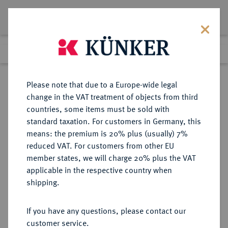
Lot 2751
Previous lot
Next lot
Return to list view
Please note that due to a Europe-wide legal
change in the VAT treatment of objects from third
countries, some items must be sold with
Lot 2751
standard taxation. For customers in Germany, this
Auction 348
·
means: the premium is 20% plus (usually) 7%
Finished
23 Mar 2021
reduced VAT. For customers from other EU
member states, we will charge 20% plus the VAT
applicable in the respective country when
BRANDENBURG-
DEUTSCHE MÜNZEN UND MEDAILLEN
·
shipping.
PREUSSEN
BRANDENBURG,
If you have any questions, please contact our
MARKGRAFSCHAFT, SEIT DEM 14.
customer service.