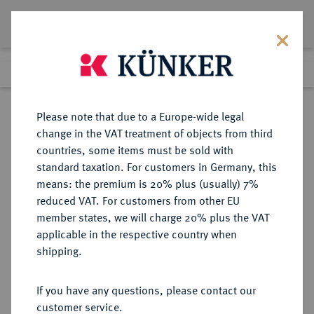
Lot 3539
Previous lot
Next lot
Return to list view
Please note that due to a Europe-wide legal
change in the VAT treatment of objects from third
countries, some items must be sold with
Lot 3539
standard taxation. For customers in Germany, this
Auction 267
·
means: the premium is 20% plus (usually) 7%
Finished
29 Sept 2015
reduced VAT. For customers from other EU
member states, we will charge 20% plus the VAT
applicable in the respective country when
BRANDENBURG IN
DEUTSCHE MÜNZEN UND MEDAILLEN
·
shipping.
FRANKEN
BRANDENBURG-BAYREUTH,
If you have any questions, please contact our
MARKGRAFSCHAFT Christian,
customer service.