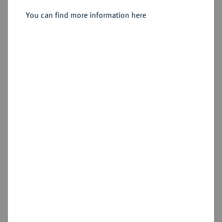
Ernst, 1655-1712.
Silbermedaille 1699,
You can find more information here
Sold
Estimated price : €300
Hammer price