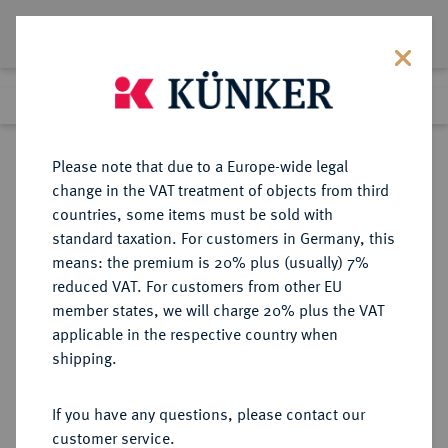
Lot 6236
Previous lot
Next lot
Return to list view
Please note that due to a Europe-wide legal
change in the VAT treatment of objects from third
countries, some items must be sold with
Lot 6236
standard taxation. For customers in Germany, this
Auction 229
·
means: the premium is 20% plus (usually) 7%
Finished
14 Mar 2013
reduced VAT. For customers from other EU
member states, we will charge 20% plus the VAT
applicable in the respective country when
BRANDENBURG IN
DEUTSCHE MÜNZEN UND MEDAILLEN
·
shipping.
FRANKEN
BRANDENBURG-BAYREUTH,
If you have any questions, please contact our
MARKGRAFSCHAFT Christian
customer service.