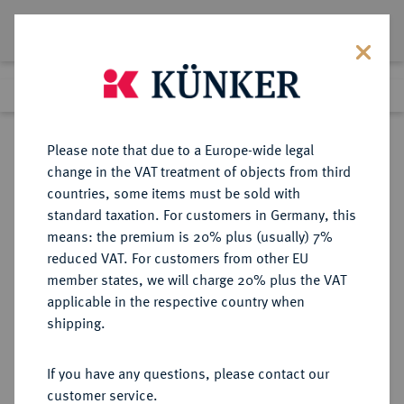
Lot 1221
Previous lot
Next lot
Return to list view
Please note that due to a Europe-wide legal
change in the VAT treatment of objects from third
countries, some items must be sold with
Lot 1221
standard taxation. For customers in Germany, this
Preussag Collection, Part 2
·
means: the premium is 20% plus (usually) 7%
Finished
1 Nov 2016
reduced VAT. For customers from other EU
member states, we will charge 20% plus the VAT
applicable in the respective country when
BRAUNSCHWEIG UND
DEUTSCHE MÜNZEN UND MEDAILLEN
·
shipping.
LÜNEBURG
BRAUNSCHWEIG-CALENBERG-
If you have any questions, please contact our
HANNOVER, AB 1692
customer service.