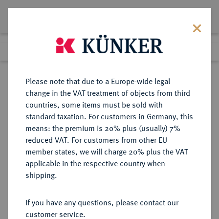
Lot 648
Previous lot
Next lot
Return to list view
Please note that due to a Europe-wide legal
change in the VAT treatment of objects from third
countries, some items must be sold with
Lot 648
standard taxation. For customers in Germany, this
Auction 361
·
means: the premium is 20% plus (usually) 7%
Finished
21 Mar 2022
reduced VAT. For customers from other EU
member states, we will charge 20% plus the VAT
applicable in the respective country when
BRAUNSCHWEIG UND
DEUTSCHE MÜNZEN UND MEDAILLEN
·
shipping.
LÜNEBURG
BRAUNSCHWEIG-CALENBERG-
If you have any questions, please contact our
HANNOVER, AB 1692
customer service.