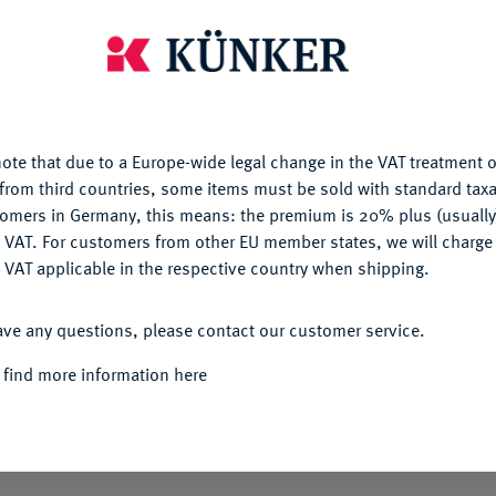
Ple
is website uses cookies to provide you with the best possible
nctionality. If you click on "Configure", you can set which cookie
u want to allow.
More information
ote that due to a Europe-wide legal change in the VAT treatment o
CONFIGURE
from third countries, some items must be sold with standard taxa
Informa
tomers in Germany, this means: the premium is 20% plus (usuall
DENY
 VAT. For customers from other EU member states, we will charg
URFÜRSTENTUM HANNOVER, AB 1815
 VAT applicable in the respective country when shipping.
62 Bischof von Osnabrück.
Löser zu 2
Nominal/Y
ACCEPT ALL
 die Huldigung in Hannover. Mit Wertpunze;
ave any questions, please contact our customer service.
d r. mit umgelegtem Mantel, unten die
Mint
 das Osnabrücker Rad, das von einer aus
 find more information here
aus dieser Wolke bläst einem Segelschiff
Quotes
lter 1920; Preussag Collection (Auktion