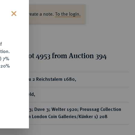
ase log in to create a note.
To the login.
s
f
tion.
tion for lot 4953 from Auction 394
y) 7%
e 20%
ear
Löser zu 2 Reichstalern 1680,
Zellerfeld,
Dav. 233; Duve 3; Welter 1920; Preussag Collection
(Auktion London Coin Galleries/Künker 1) 208