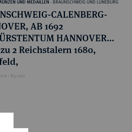
BRAUNSCHWEIG UND LÜNEBURG
MÜNZEN UND MEDAILLEN
·
NSCHWEIG-CALENBERG-
OVER, AB 1692
ÜRSTENTUM HANNOVER,
815 KÖNIGREICH
 zu 2 Reichstalern 1680,
VER Ernst August, 1679-
feld,
seit 1662 Bischof von
rice : €3,000
rück.