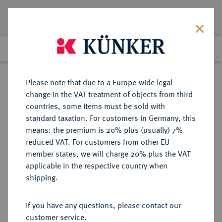
Lot 1565
Previous lot
Next lot
Return to list view
Please note that due to a Europe-wide legal
change in the VAT treatment of objects from third
countries, some items must be sold with
Lot 1565
standard taxation. For customers in Germany, this
Auction 412
·
means: the premium is 20% plus (usually) 7%
Finished
24 Sept 2024
reduced VAT. For customers from other EU
member states, we will charge 20% plus the VAT
applicable in the respective country when
BRAUNSCHWEIG UND
DEUTSCHE MÜNZEN UND MEDAILLEN
·
shipping.
LÜNEBURG
BRAUNSCHWEIG-CALENBERG-
If you have any questions, please contact our
HANNOVER, AB 1692
customer service.