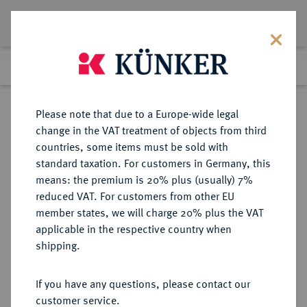
Lot 552
Previous lot
Next lot
Return to list view
Please note that due to a Europe-wide legal
change in the VAT treatment of objects from third
countries, some items must be sold with
Lot 552
standard taxation. For customers in Germany, this
Auction 361
·
means: the premium is 20% plus (usually) 7%
Finished
21 Mar 2022
reduced VAT. For customers from other EU
member states, we will charge 20% plus the VAT
applicable in the respective country when
BRAUNSCHWEIG UND
DEUTSCHE MÜNZEN UND MEDAILLEN
·
shipping.
LÜNEBURG
BRAUNSCHWEIG-CALENBERG-
If you have any questions, please contact our
HANNOVER, AB 1692
customer service.