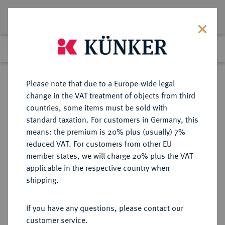
Lot 604
Previous lot
Next lot
Return to list view
Please note that due to a Europe-wide legal
change in the VAT treatment of objects from third
countries, some items must be sold with
Lot 604
standard taxation. For customers in Germany, this
Auction 361
·
means: the premium is 20% plus (usually) 7%
Finished
21 Mar 2022
reduced VAT. For customers from other EU
member states, we will charge 20% plus the VAT
applicable in the respective country when
BRAUNSCHWEIG UND
DEUTSCHE MÜNZEN UND MEDAILLEN
·
shipping.
LÜNEBURG
BRAUNSCHWEIG-CALENBERG-
If you have any questions, please contact our
HANNOVER, AB 1692
customer service.