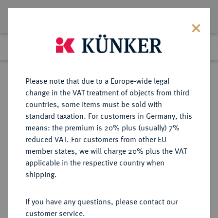
Lot 1839
Previous lot
Next lot
Return to list view
Please note that due to a Europe-wide legal
change in the VAT treatment of objects from third
countries, some items must be sold with
Lot 1839
standard taxation. For customers in Germany, this
eLive Premium Auction 401
·
means: the premium is 20% plus (usually) 7%
Finished
5 Feb 2024
reduced VAT. For customers from other EU
member states, we will charge 20% plus the VAT
applicable in the respective country when
BRAUNSCHWEIG UND
DEUTSCHE MÜNZEN UND MEDAILLEN
·
shipping.
LÜNEBURG
BRAUNSCHWEIG-CALENBERG-
If you have any questions, please contact our
HANNOVER, AB 1692
customer service.