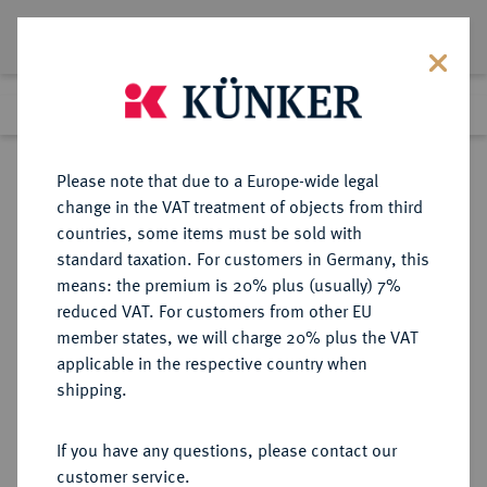
Lot 1229
Previous lot
Next lot
Return to list view
Please note that due to a Europe-wide legal
change in the VAT treatment of objects from third
countries, some items must be sold with
Lot 1229
standard taxation. For customers in Germany, this
Preussag Collection, Part 2
·
means: the premium is 20% plus (usually) 7%
Finished
1 Nov 2016
reduced VAT. For customers from other EU
member states, we will charge 20% plus the VAT
applicable in the respective country when
BRAUNSCHWEIG UND
DEUTSCHE MÜNZEN UND MEDAILLEN
·
shipping.
LÜNEBURG
BRAUNSCHWEIG-CALENBERG-
If you have any questions, please contact our
HANNOVER, AB 1692
customer service.