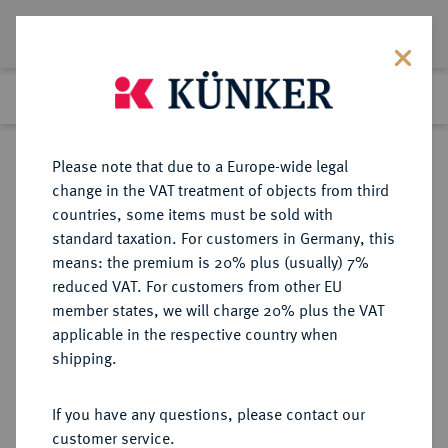
Lot 1037
Previous lot
Next lot
Return to list view
Please note that due to a Europe-wide legal
change in the VAT treatment of objects from third
countries, some items must be sold with
Lot 1037
standard taxation. For customers in Germany, this
Preussag Collection, Part 2
·
means: the premium is 20% plus (usually) 7%
Finished
1 Nov 2016
reduced VAT. For customers from other EU
member states, we will charge 20% plus the VAT
applicable in the respective country when
BRAUNSCHWEIG UND
DEUTSCHE MÜNZEN UND MEDAILLEN
·
shipping.
LÜNEBURG
BRAUNSCHWEIG-GRUBENHAGEN,
If you have any questions, please contact our
FÜRSTENTUM Philipp II., 1595-
customer service.