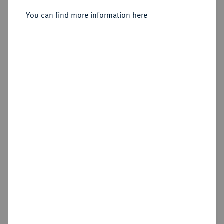
1596.
Reichstaler (24 Groschen) 1595,
You can find more information here
Andreasberg.
Sold
Estimated price : £500