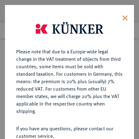
Lot 949
Previous lot
Next lot
Return to list view
Please note that due to a Europe-wide legal
change in the VAT treatment of objects from third
countries, some items must be sold with
Lot 949
standard taxation. For customers in Germany, this
Auction 387
·
means: the premium is 20% plus (usually) 7%
Finished
21 Jun 2023
reduced VAT. For customers from other EU
member states, we will charge 20% plus the VAT
applicable in the respective country when
BRAUNSCHWEIG UND
DEUTSCHE MÜNZEN UND MEDAILLEN
·
shipping.
LÜNEBURG
BRAUNSCHWEIG-LÜNEBURG-
If you have any questions, please contact our
CELLE, FÜRSTENTUM August der
customer service.