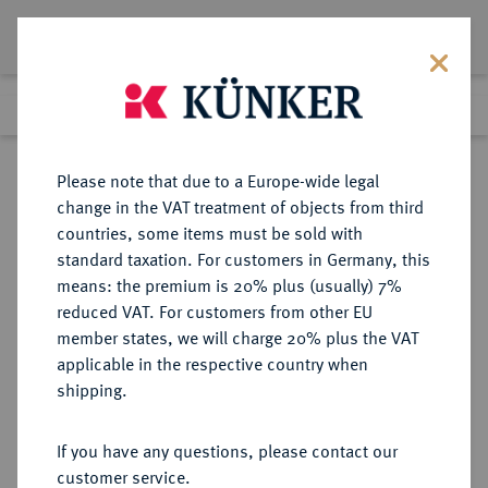
Lot 632
Previous lot
Next lot
Return to list view
Please note that due to a Europe-wide legal
change in the VAT treatment of objects from third
countries, some items must be sold with
Lot 632
standard taxation. For customers in Germany, this
Auction 350
·
means: the premium is 20% plus (usually) 7%
Finished
29 Jun 2021
reduced VAT. For customers from other EU
member states, we will charge 20% plus the VAT
applicable in the respective country when
BRAUNSCHWEIG UND
DEUTSCHE MÜNZEN UND MEDAILLEN
·
shipping.
LÜNEBURG
BRAUNSCHWEIG-LÜNEBURG-
If you have any questions, please contact our
CELLE, FÜRSTENTUM Christian
customer service.