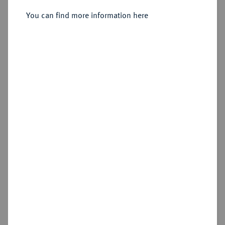
August Wilhelm, 1714-1731.
Silbermedaille 1716,
You can find more information here
Sold
Estimated price : €75
Hammer price