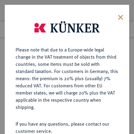
Lot 1826
Previous lot
Next lot
Return to list view
Please note that due to a Europe-wide legal
change in the VAT treatment of objects from third
countries, some items must be sold with
Lot 1826
standard taxation. For customers in Germany, this
eLive Premium Auction 401
·
means: the premium is 20% plus (usually) 7%
Finished
5 Feb 2024
reduced VAT. For customers from other EU
member states, we will charge 20% plus the VAT
applicable in the respective country when
BRAUNSCHWEIG UND
DEUTSCHE MÜNZEN UND MEDAILLEN
·
shipping.
LÜNEBURG
BRAUNSCHWEIG-
If you have any questions, please contact our
WOLFENBÜTTEL, FÜRSTENTUM
customer service.