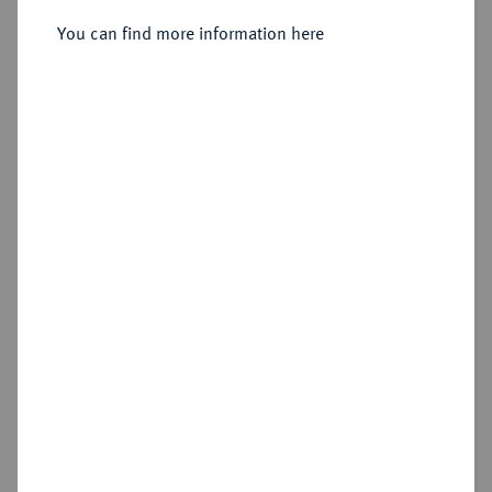
August Wilhelm, 1714-1731.
Silbermedaille 1717,
You can find more information here
Sold
Estimated price : €300
Hammer price