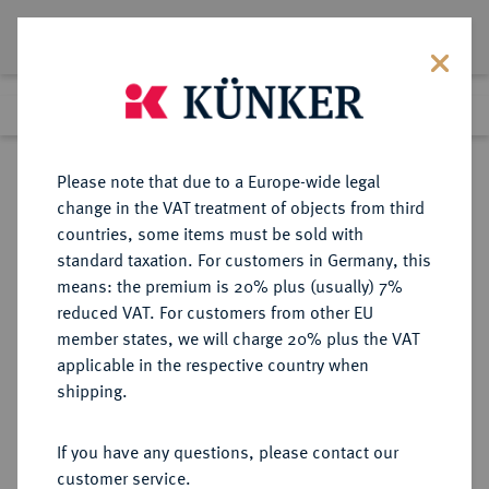
Lot 246
Previous lot
Next lot
Return to list view
Please note that due to a Europe-wide legal
change in the VAT treatment of objects from third
countries, some items must be sold with
Lot 246
standard taxation. For customers in Germany, this
Auction 361
·
means: the premium is 20% plus (usually) 7%
Finished
21 Mar 2022
reduced VAT. For customers from other EU
member states, we will charge 20% plus the VAT
applicable in the respective country when
BRAUNSCHWEIG UND
DEUTSCHE MÜNZEN UND MEDAILLEN
·
shipping.
LÜNEBURG
BRAUNSCHWEIG-
If you have any questions, please contact our
WOLFENBÜTTEL, FÜRSTENTUM
customer service.