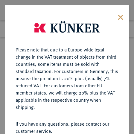
Lot 8568
Previous lot
Next lot
Return to list view
Please note that due to a Europe-wide legal
change in the VAT treatment of objects from third
countries, some items must be sold with
Lot 8568
standard taxation. For customers in Germany, this
eLive Auction 81
·
means: the premium is 20% plus (usually) 7%
Finished
28 Feb 2024
reduced VAT. For customers from other EU
member states, we will charge 20% plus the VAT
applicable in the respective country when
BRAUNSCHWEIG UND
DEUTSCHE MÜNZEN UND MEDAILLEN
·
shipping.
LÜNEBURG
BRAUNSCHWEIG-
If you have any questions, please contact our
WOLFENBÜTTEL, FÜRSTENTUM
customer service.