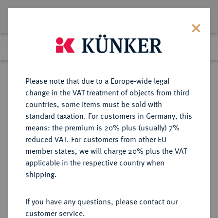
Lot 2818
Previous lot
Next lot
Return to list view
Please note that due to a Europe-wide legal
change in the VAT treatment of objects from third
countries, some items must be sold with
Lot 2818
standard taxation. For customers in Germany, this
Auction 363
·
means: the premium is 20% plus (usually) 7%
Finished
23 Mar 2022
reduced VAT. For customers from other EU
member states, we will charge 20% plus the VAT
applicable in the respective country when
BRAUNSCHWEIG UND
DEUTSCHE MÜNZEN UND MEDAILLEN
·
shipping.
LÜNEBURG
BRAUNSCHWEIG-
If you have any questions, please contact our
WOLFENBÜTTEL, FÜRSTENTUM
customer service.