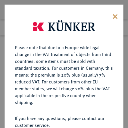
Lot 104
Previous lot
Next lot
Return to list view
Please note that due to a Europe-wide legal
change in the VAT treatment of objects from third
countries, some items must be sold with
Lot 104
standard taxation. For customers in Germany, this
Auction 346
·
means: the premium is 20% plus (usually) 7%
Finished
28 Jan 2021
reduced VAT. For customers from other EU
member states, we will charge 20% plus the VAT
applicable in the respective country when
BRAUNSCHWEIG UND
DEUTSCHE MÜNZEN UND MEDAILLEN
·
shipping.
LÜNEBURG
BRAUNSCHWEIG-
If you have any questions, please contact our
WOLFENBÜTTEL, FÜRSTENTUM
customer service.