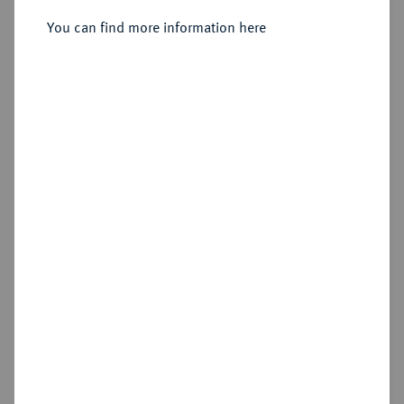
Heinrich Julius, 1589-1613.
Reichstaler 1596, Goslar.
You can find more information here
Sold
Estimated price : €250
Hammer price