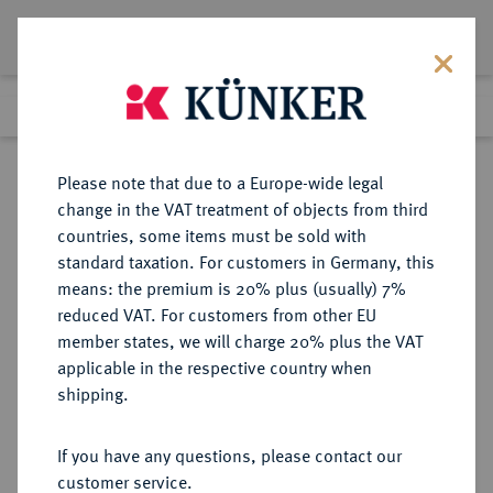
Lot 1027
Previous lot
Next lot
Return to list view
Please note that due to a Europe-wide legal
change in the VAT treatment of objects from third
countries, some items must be sold with
Lot 1027
standard taxation. For customers in Germany, this
Auction 350
·
means: the premium is 20% plus (usually) 7%
Finished
30 Jun 2021
reduced VAT. For customers from other EU
member states, we will charge 20% plus the VAT
applicable in the respective country when
BRAUNSCHWEIG UND
DEUTSCHE MÜNZEN UND MEDAILLEN
·
shipping.
LÜNEBURG
BRAUNSCHWEIG-
If you have any questions, please contact our
WOLFENBÜTTEL, FÜRSTENTUM
customer service.