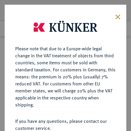
Lot 1101
Previous lot
Next lot
Return to list view
Please note that due to a Europe-wide legal
change in the VAT treatment of objects from third
countries, some items must be sold with
Lot 1101
standard taxation. For customers in Germany, this
Preussag Collection, Part 2
·
means: the premium is 20% plus (usually) 7%
Finished
1 Nov 2016
reduced VAT. For customers from other EU
member states, we will charge 20% plus the VAT
applicable in the respective country when
BRAUNSCHWEIG UND
DEUTSCHE MÜNZEN UND MEDAILLEN
·
shipping.
LÜNEBURG
BRAUNSCHWEIG-
If you have any questions, please contact our
WOLFENBÜTTEL, FÜRSTENTUM
customer service.