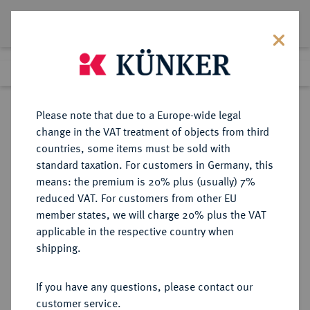
Lot 5984
Previous lot
Next lot
Return to list view
Please note that due to a Europe-wide legal
change in the VAT treatment of objects from third
countries, some items must be sold with
Lot 5984
standard taxation. For customers in Germany, this
eLive Auction 84
·
means: the premium is 20% plus (usually) 7%
Finished
6 Nov 2024
reduced VAT. For customers from other EU
member states, we will charge 20% plus the VAT
applicable in the respective country when
BRAUNSCHWEIG UND
DEUTSCHE MÜNZEN UND MEDAILLEN
·
shipping.
LÜNEBURG
BRAUNSCHWEIG-
If you have any questions, please contact our
WOLFENBÜTTEL, FÜRSTENTUM
customer service.