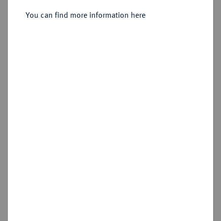
Karl I., 1735-1780.
Silbermedaille 1735,
You can find more information here
Sold
Estimated price : €125
Hammer price