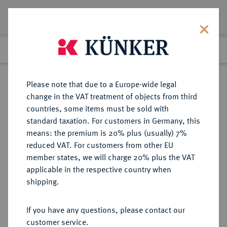
Lot 3286
Previous lot
Next lot
Return to list view
Please note that due to a Europe-wide legal
change in the VAT treatment of objects from third
countries, some items must be sold with
Lot 3286
standard taxation. For customers in Germany, this
Auction 371
·
means: the premium is 20% plus (usually) 7%
Finished
22 Jun 2022
reduced VAT. For customers from other EU
member states, we will charge 20% plus the VAT
applicable in the respective country when
DÄNEMARK
EUROPÄISCHE MÜNZEN UND MEDAILLEN
·
shipping.
KÖNIGREICH Frederik III., 1648-
1670.
If you have any questions, please contact our
Silbermedaille o. J. (vermutlich
customer service.