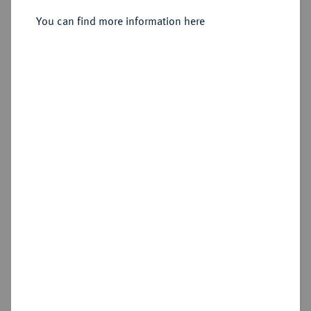
1659),
You can find more information here
Sold
Estimated price : €500
Hammer price
€550