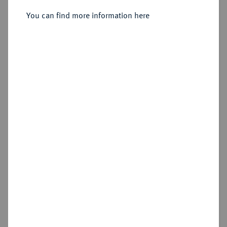
Münzwaage o. J. (nach 1803).
You can find more information here
Sold
Estimated price : €300
Hammer price
€500