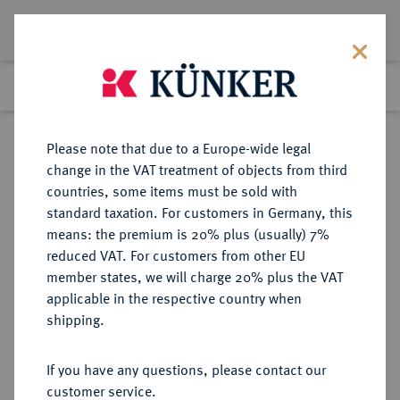
Lot 2715
Previous lot
Next lot
Return to list view
Please note that due to a Europe-wide legal
change in the VAT treatment of objects from third
countries, some items must be sold with
Lot 2715
standard taxation. For customers in Germany, this
Auction 274
·
means: the premium is 20% plus (usually) 7%
Finished
15 Mar 2016
reduced VAT. For customers from other EU
member states, we will charge 20% plus the VAT
applicable in the respective country when
DEUTSCHER RAUM
MÜNZWAAGEN
·
shipping.
NÜRNBERG, STADT Johann
Friedrich Mayer (Meyer), Meister
If you have any questions, please contact our
1775.
customer service.