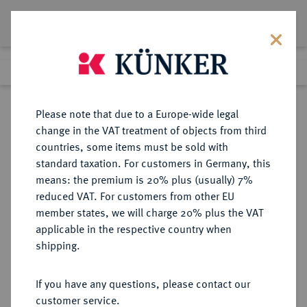
Lot 3764
Previous lot
Next lot
Return to list view
Please note that due to a Europe-wide legal
change in the VAT treatment of objects from third
countries, some items must be sold with
Lot 3764
standard taxation. For customers in Germany, this
eLive Premium 345
·
means: the premium is 20% plus (usually) 7%
Finished
4 Dec 2020
reduced VAT. For customers from other EU
member states, we will charge 20% plus the VAT
DEUTSCHES REICH 1871-1945,
applicable in the respective country when
DEUTSCHE SOLDATEN- UND
shipping.
VETERANENVEREINE- UND
VERBÄNDE
If you have any questions, please contact our
customer service.
Sold