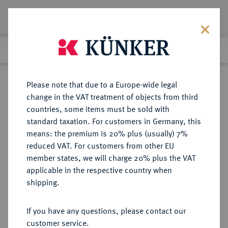
Lot 317
Previous lot
Next lot
Return to list view
Please note that due to a Europe-wide legal
change in the VAT treatment of objects from third
countries, some items must be sold with
Lot 317
standard taxation. For customers in Germany, this
eLive Auction 80
·
means: the premium is 20% plus (usually) 7%
Finished
4 Dec 2023
reduced VAT. For customers from other EU
member states, we will charge 20% plus the VAT
DEUTSCHES REICH 1919-1933, SOG.
applicable in the respective country when
"WEIMARER REPUBLIK",
shipping.
FREISTAAT (1918-1945) UND LAND
(1945-1952) SACHSEN
If you have any questions, please contact our
customer service.
Sold