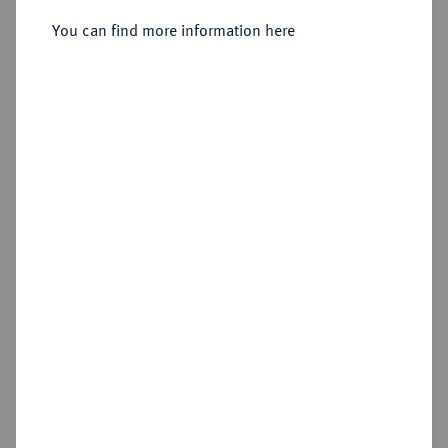
You can find more information here
Estimated price : €10
Hammer price
€55
Cookie note