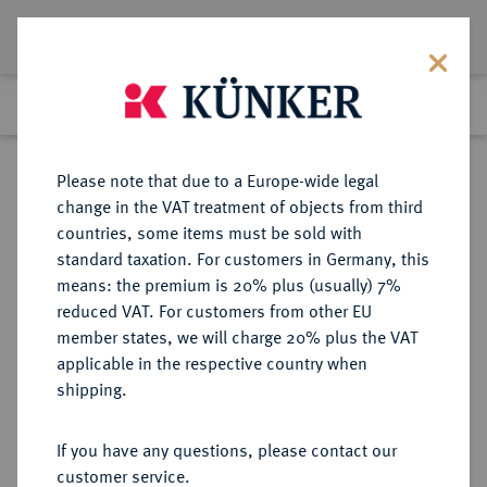
Lot 2752
Previous lot
Next lot
Return to list view
Please note that due to a Europe-wide legal
change in the VAT treatment of objects from third
countries, some items must be sold with
Lot 2752
standard taxation. For customers in Germany, this
Auction 363
·
means: the premium is 20% plus (usually) 7%
Finished
23 Mar 2022
reduced VAT. For customers from other EU
member states, we will charge 20% plus the VAT
applicable in the respective country when
DIE
HABSBURGISCHE ERBLANDE-ÖSTERREICH
·
shipping.
GEISTLICHKEIT IN DEN HABSBURGISCHEN ERBLANDEN
SALZBURG, KURFÜRSTENTUM
If you have any questions, please contact our
Ferdinand, 1803-1806.
customer service.