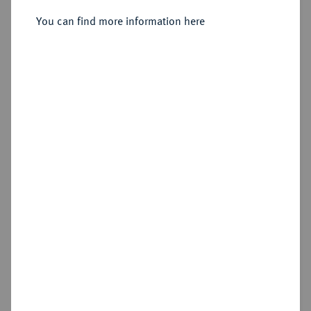
Konv.-Taler 1803.
You can find more information here
Sold
Estimated price : €400
Hammer price
€1,500