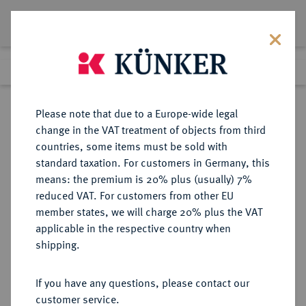
Lot 5637
Previous lot
Next lot
Return to list view
Please note that due to a Europe-wide legal
change in the VAT treatment of objects from third
countries, some items must be sold with
Lot 5637
standard taxation. For customers in Germany, this
Auction 268
·
means: the premium is 20% plus (usually) 7%
Finished
30 Sept 2015
reduced VAT. For customers from other EU
member states, we will charge 20% plus the VAT
applicable in the respective country when
DIE
HABSBURGISCHE ERBLANDE-ÖSTERREICH
·
shipping.
GEISTLICHKEIT IN DEN HABSBURGISCHEN ERBLANDEN
SALZBURG, ERZBISTUM Guidobald
If you have any questions, please contact our
von Thun und Hohenstein, 1654-
customer service.