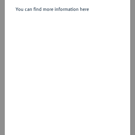
1668.
6 Dukaten 1655,
You can find more information here
Sold
Estimated price : €20,000
Hammer price