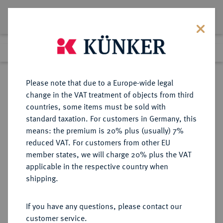
Lot 843
Previous lot
Next lot
Return to list view
Please note that due to a Europe-wide legal
change in the VAT treatment of objects from third
countries, some items must be sold with
Lot 843
standard taxation. For customers in Germany, this
Auction 387
·
means: the premium is 20% plus (usually) 7%
Finished
21 Jun 2023
reduced VAT. For customers from other EU
member states, we will charge 20% plus the VAT
applicable in the respective country when
DIE
HABSBURGISCHE ERBLANDE-ÖSTERREICH
·
shipping.
GEISTLICHKEIT IN DEN HABSBURGISCHEN ERBLANDEN
SALZBURG, ERZBISTUM Paris von
If you have any questions, please contact our
Lodron, 1619-1653.
customer service.