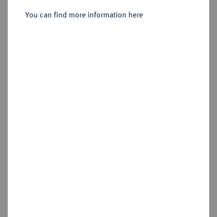
Vierfacher Reichstaler 1628,
You can find more information here
Sold
Estimated price : €12,500
Hammer price
€10,000