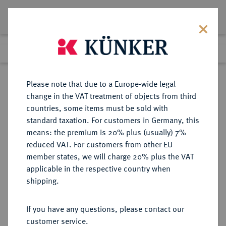
Lot 472
Previous lot
Next lot
Return to list view
Please note that due to a Europe-wide legal
change in the VAT treatment of objects from third
countries, some items must be sold with
Lot 472
standard taxation. For customers in Germany, this
Auction 346
·
means: the premium is 20% plus (usually) 7%
Finished
28 Jan 2021
reduced VAT. For customers from other EU
member states, we will charge 20% plus the VAT
applicable in the respective country when
DIE
HABSBURGISCHE ERBLANDE-ÖSTERREICH
·
shipping.
GEISTLICHKEIT IN DEN HABSBURGISCHEN ERBLANDEN
SALZBURG, ERZBISTUM Wolf
If you have any questions, please contact our
Dietrich von Raitenau, 1587-1612.
customer service.