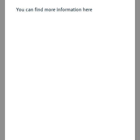
You can find more information here
Sold
Estimated price : €100