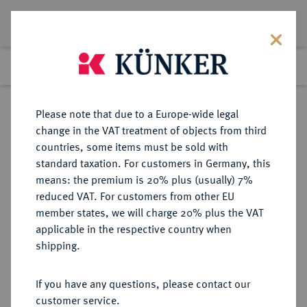
Lot 8000
Previous lot
Return to list view
Please note that due to a Europe-wide legal
change in the VAT treatment of objects from third
countries, some items must be sold with
Lot 8000
standard taxation. For customers in Germany, this
eLive Auction 84
·
means: the premium is 20% plus (usually) 7%
Finished
8 Nov 2024
reduced VAT. For customers from other EU
member states, we will charge 20% plus the VAT
applicable in the respective country when
EINSATZGEWICHTE UND
EINSATZGEWICHTE UND GEWICHTE
·
shipping.
GEWICHTE
Topf- / Bechergewicht o. J. (18.
If you have any questions, please contact our
Jahrhundert).
customer service.