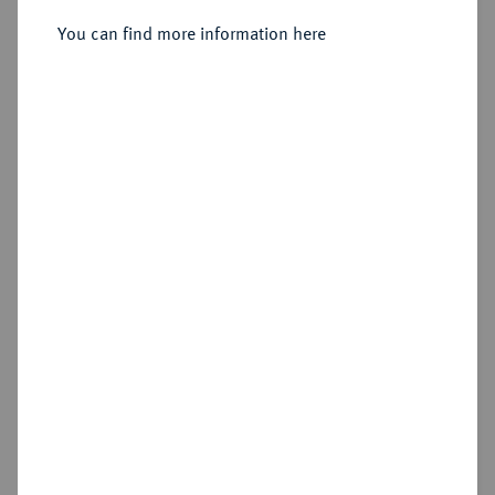
Sold
You can find more information here
Estimated price : €500
Hammer price
€6,500