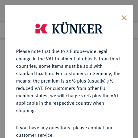
Lot 1866
Previous lot
Next lot
Return to list view
Please note that due to a Europe-wide legal
change in the VAT treatment of objects from third
countries, some items must be sold with
Lot 1866
standard taxation. For customers in Germany, this
eLive Premium Auction 401
·
means: the premium is 20% plus (usually) 7%
Finished
5 Feb 2024
reduced VAT. For customers from other EU
member states, we will charge 20% plus the VAT
applicable in the respective country when
FRÄNKISCHER KREIS
DEUTSCHE MÜNZEN UND MEDAILLEN
·
shipping.
Vergoldete Silbermedaille o. J.
(1623/1625),
If you have any questions, please contact our
customer service.