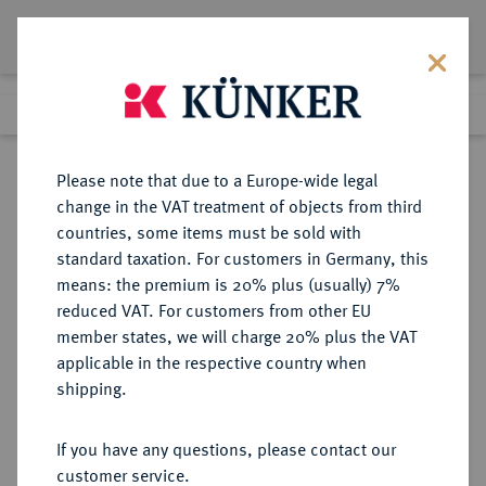
Lot 3636
Previous lot
Next lot
Return to list view
Please note that due to a Europe-wide legal
change in the VAT treatment of objects from third
countries, some items must be sold with
Lot 3636
standard taxation. For customers in Germany, this
Auction 385
·
means: the premium is 20% plus (usually) 7%
Finished
21 Mar 2023
reduced VAT. For customers from other EU
member states, we will charge 20% plus the VAT
applicable in the respective country when
FRANKFURT
DEUTSCHE MÜNZEN UND MEDAILLEN
·
shipping.
STADT
Silbermedaille 1745,
If you have any questions, please contact our
customer service.