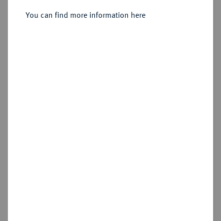
Sold
You can find more information here
Estimated price : €400
Hammer price
€800