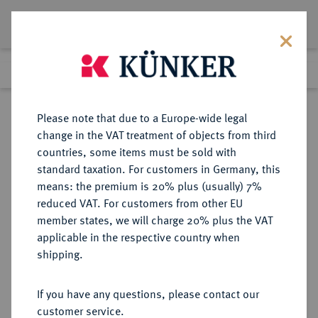
Lot 2972
Previous lot
Next lot
Return to list view
Please note that due to a Europe-wide legal
change in the VAT treatment of objects from third
countries, some items must be sold with
Lot 2972
standard taxation. For customers in Germany, this
Auction 274
·
means: the premium is 20% plus (usually) 7%
Finished
16 Mar 2016
reduced VAT. For customers from other EU
member states, we will charge 20% plus the VAT
applicable in the respective country when
EUROPÄISCHE MÜNZEN UND MEDAILLEN
·
shipping.
FRANKREICH/KAROLINGER
Ludwig der Fromme, 814-840.
If you have any questions, please contact our
Denar, unbestimmte Münzstätte
customer service.