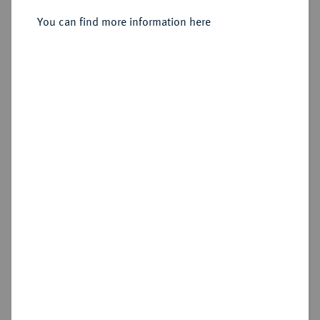
(wahrscheinlich Aachen).
You can find more information here
Sold
Estimated price : €1,500
Hammer price
€5,500