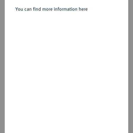
You can find more information here
Sold
Estimated price : €300
Hammer price
€1,250