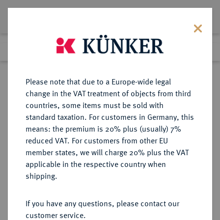
Lot 1072
Previous lot
Next lot
Return to list view
Please note that due to a Europe-wide legal
change in the VAT treatment of objects from third
countries, some items must be sold with
Lot 1072
standard taxation. For customers in Germany, this
eLive Premium Auction 401
·
means: the premium is 20% plus (usually) 7%
Finished
5 Feb 2024
reduced VAT. For customers from other EU
member states, we will charge 20% plus the VAT
applicable in the respective country when
FRANKREICH
EUROPÄISCHE MÜNZEN UND MEDAILLEN
·
shipping.
KÖNIGREICH Napoléon I, 1804-
1814, 1815.
If you have any questions, please contact our
Silbermedaille 1810,
customer service.