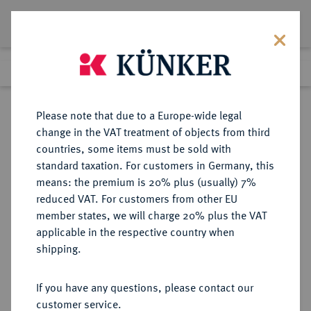
Lot 3863
Previous lot
Next lot
Return to list view
Please note that due to a Europe-wide legal
change in the VAT treatment of objects from third
countries, some items must be sold with
Lot 3863
standard taxation. For customers in Germany, this
eLive Premium Auction 426
·
means: the premium is 20% plus (usually) 7%
12:00 pm
8 Jul 2025
reduced VAT. For customers from other EU
member states, we will charge 20% plus the VAT
applicable in the respective country when
GOETZ-MEDAILLEN
MEDAILLEN
·
shipping.
Bronzegußmedaille 1923,
If you have any questions, please contact our
Sold
customer service.