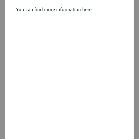
You can find more information here
Estimated price : €100
Hammer price
€250
Add lot