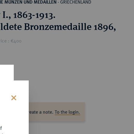
GRIECHENLAND
HE MÜNZEN UND MEDAILLEN
·
I., 1863-1913.
ldete Bronzemedaille 1896,
rice : €400
s
ase log in to create a note.
To the login.
f