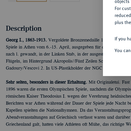
objects 
For cus
reduced
plus the
Description
If you h
Georg I., 1863-1913.
Vergoldete Bronzemedaille 1896, von W. Pi
Spiele in Athen vom 6.-15. April, ausgegeben für die Teilnehmer d
You can
nach l. gewandt, in der Linken Stab, in der ausgestreckten Recht
Flügeln, im Hintergrund Akropolis//Fünf Zeilen Schrift, oben S
Gadoury/Vescovi 2. In US-Plastikholder der NGC mit der Bewe
Sehr selten, besonders in dieser Erhaltung.
Mit Originaletui. Fas
1896 waren die ersten Olympischen Spiele, nachdem die Olympis
römischen Kaiser Theodosius I. wegen der Verehrung heidnisch
Berichten war Athen während der Dauer der Spiele jede Nacht be
Kapellen spielten die Nationalhymnen. Da das Veranstaltungspr
Abendveranstaltungen auf Griechisch verfasst waren und darüber 
Griechenland galt, hatten viele Athleten oft Mühe, das richtige W