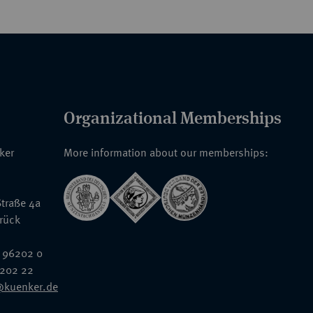
Organizational Memberships
nker
More information about our memberships:
traße 4a
rück
 96202 0
6202 22
@kuenker.de