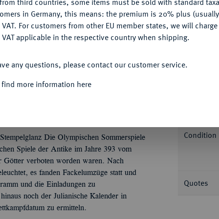
from third countries, some items must be sold with standard taxa
tomers in Germany, this means: the premium is 20% plus (usuall
DENY
 VAT. For customers from other EU member states, we will charg
 VAT applicable in the respective country when shipping.
Informa
ACCEPT ALL
ave any questions, please contact our customer service.
ttner, Wien, auf die ersten Olympischen
er Spiele. Viktoria sitzt halbr., den Kopf
 find more information here
Nominal/Y
en Kranz, neben ihr Phönix mit ausgebreiteten
tern, umher Lorbeerkranz. 49,64 mm.
Rarity
rtung MS 65 ★ (2141368-002).
Condition
t Stempelglanz Die Olympischen Sommerspiele
chen Spiele der Antike im Jahre 393 vom
er Götter verboten worden waren. Nach
leuchtet, es fanden Fackelumzüge statt und
Quotes
ogramm und die Einladungen zu
hinaus noch der Julianische Kalender in
ettkampfdatum zu ermitteln.