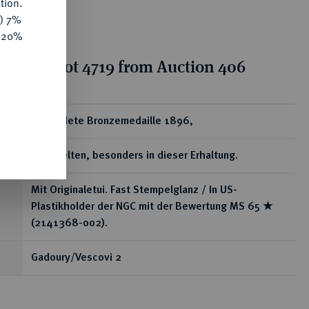
tion.
y) 7%
e 20%
tion for lot 4719 from Auction 406
ear
Vergoldete Bronzemedaille 1896,
Sehr selten, besonders in dieser Erhaltung.
Mit Originaletui. Fast Stempelglanz / In US-
Plastikholder der NGC mit der Bewertung MS 65 ★
(2141368-002).
Gadoury/Vescovi 2