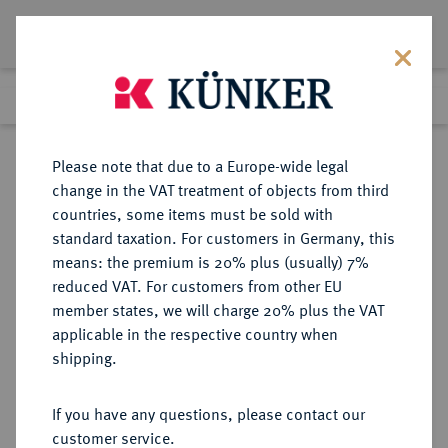
Lot 1103
Previous lot
Next lot
Return to list view
Please note that due to a Europe-wide legal
change in the VAT treatment of objects from third
countries, some items must be sold with
Lot 1103
standard taxation. For customers in Germany, this
eLive Premium Auction 401
·
means: the premium is 20% plus (usually) 7%
Finished
5 Feb 2024
reduced VAT. For customers from other EU
member states, we will charge 20% plus the VAT
applicable in the respective country when
EUROPÄISCHE MÜNZEN UND MEDAILLEN
·
shipping.
GROSSBRITANNIEN / IRLAND
ENGLAND, AB 1707
If you have any questions, please contact our
GROSSBRITANNIEN, AB 1801
customer service.