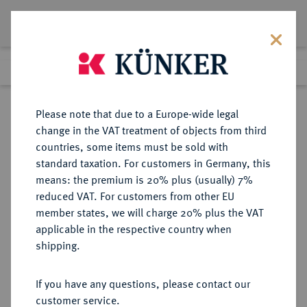
Lot 5642
Previous lot
Next lot
Return to list view
Please note that due to a Europe-wide legal
change in the VAT treatment of objects from third
countries, some items must be sold with
Lot 5642
standard taxation. For customers in Germany, this
Auction 261
·
means: the premium is 20% plus (usually) 7%
Finished
12 Mar 2015
reduced VAT. For customers from other EU
member states, we will charge 20% plus the VAT
applicable in the respective country when
EUROPÄISCHE MÜNZEN UND MEDAILLEN
·
shipping.
GROSSBRITANNIEN / IRLAND
ENGLAND, AB 1707
If you have any questions, please contact our
GROSSBRITANNIEN, AB 1801
customer service.