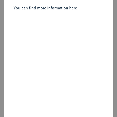
VEREINIGTES KÖNIGREICH
George II, 1727-1760.
5 Guineas 1748 (22.
You can find more information here
Regierungsjahr), London.
Sold