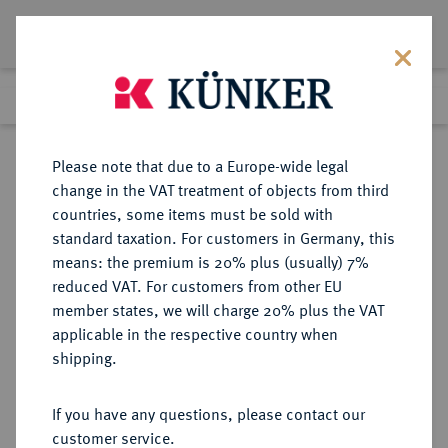
Lot 2204
Previous lot
Next lot
Return to list view
Please note that due to a Europe-wide legal
change in the VAT treatment of objects from third
countries, some items must be sold with
Lot 2204
standard taxation. For customers in Germany, this
Auction 383
·
means: the premium is 20% plus (usually) 7%
Finished
17 Mar 2023
reduced VAT. For customers from other EU
member states, we will charge 20% plus the VAT
applicable in the respective country when
EUROPÄISCHE MÜNZEN UND MEDAILLEN
·
shipping.
GROSSBRITANNIEN / IRLAND
ENGLAND, AB 1707
If you have any questions, please contact our
GROSSBRITANNIEN, AB 1801
customer service.