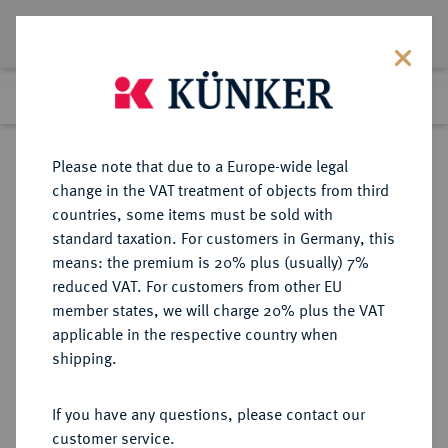
Lot 1646
Previous lot
Next lot
Return to list view
Please note that due to a Europe-wide legal
change in the VAT treatment of objects from third
countries, some items must be sold with
Lot 1646
standard taxation. For customers in Germany, this
Auction 409
·
means: the premium is 20% plus (usually) 7%
Finished
20 Jun 2024
reduced VAT. For customers from other EU
member states, we will charge 20% plus the VAT
applicable in the respective country when
EUROPÄISCHE MÜNZEN UND MEDAILLEN
·
shipping.
GROSSBRITANNIEN / IRLAND
ENGLAND, AB 1707
If you have any questions, please contact our
GROSSBRITANNIEN, AB 1801
customer service.