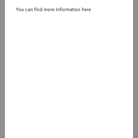
VEREINIGTES KÖNIGREICH Oliver
Cromwell, 1653-1658.
Goldmedaille 1658,
You can find more information here
Sold