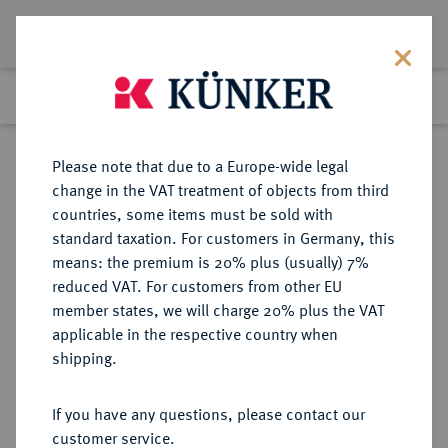
Lot 3341
Previous lot
Next lot
Return to list view
Please note that due to a Europe-wide legal
change in the VAT treatment of objects from third
countries, some items must be sold with
Lot 3341
standard taxation. For customers in Germany, this
Auction 371
·
means: the premium is 20% plus (usually) 7%
Finished
22 Jun 2022
reduced VAT. For customers from other EU
member states, we will charge 20% plus the VAT
applicable in the respective country when
EUROPÄISCHE MÜNZEN UND MEDAILLEN
·
shipping.
GROSSBRITANNIEN / IRLAND
ENGLAND, AB 1707
If you have any questions, please contact our
GROSSBRITANNIEN, AB 1801
customer service.