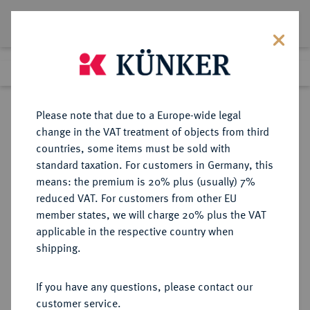
Lot 2153
Previous lot
Next lot
Return to list view
Please note that due to a Europe-wide legal
change in the VAT treatment of objects from third
countries, some items must be sold with
Lot 2153
standard taxation. For customers in Germany, this
Auction 211
·
means: the premium is 20% plus (usually) 7%
Finished
18 Jun 2012
reduced VAT. For customers from other EU
member states, we will charge 20% plus the VAT
applicable in the respective country when
EUROPÄISCHE MÜNZEN UND MEDAILLEN
·
shipping.
GROSSBRITANNIEN / IRLAND
ENGLAND, AB 1707
If you have any questions, please contact our
GROSSBRITANNIEN, AB 1801
customer service.