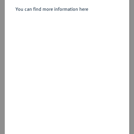
Penny, ca. 890/905.
You can find more information here
Sold
Estimated price : €400
Hammer price
€850