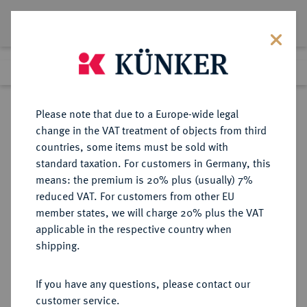
Lot 3103
Previous lot
Next lot
Return to list view
Please note that due to a Europe-wide legal
change in the VAT treatment of objects from third
countries, some items must be sold with
Lot 3103
standard taxation. For customers in Germany, this
Auction 274
·
means: the premium is 20% plus (usually) 7%
Finished
16 Mar 2016
reduced VAT. For customers from other EU
member states, we will charge 20% plus the VAT
applicable in the respective country when
EUROPÄISCHE MÜNZEN UND MEDAILLEN
·
shipping.
GROSSBRITANNIEN / IRLAND
WIKINGER/DANELAW Danish East
If you have any questions, please contact our
Anglia.
customer service.