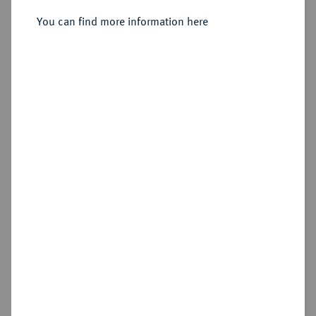
You can find more information here
Sold
Estimated price : €2,500
Hammer price
€7,000