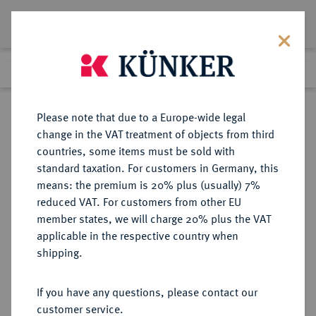
Lot 864
Previous lot
Next lot
Return to list view
Please note that due to a Europe-wide legal
change in the VAT treatment of objects from third
countries, some items must be sold with
Lot 864
standard taxation. For customers in Germany, this
Auction 391
·
means: the premium is 20% plus (usually) 7%
Finished
25 Sept 2023
reduced VAT. For customers from other EU
member states, we will charge 20% plus the VAT
applicable in the respective country when
HAMBURG
DEUTSCHE MÜNZEN UND MEDAILLEN
·
shipping.
STADT
1/2 Privatportugalöser zu 5
If you have any questions, please contact our
Dukaten o. J. (1697-1700),
customer service.