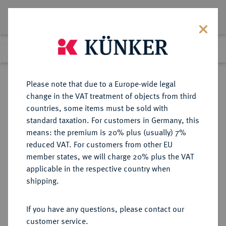
Lot 1862
Previous lot
Next lot
Return to list view
Please note that due to a Europe-wide legal
change in the VAT treatment of objects from third
countries, some items must be sold with
Lot 1862
standard taxation. For customers in Germany, this
Auction 278
·
means: the premium is 20% plus (usually) 7%
Finished
22 Jun 2016
reduced VAT. For customers from other EU
member states, we will charge 20% plus the VAT
applicable in the respective country when
HAMBURG
DEUTSCHE MÜNZEN UND MEDAILLEN
·
shipping.
STADT
Silberne Hohlgußmedaille 1660,
If you have any questions, please contact our
customer service.