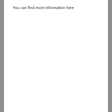
Sold
You can find more information here
Estimated price : €15,000
Hammer price
€16,000