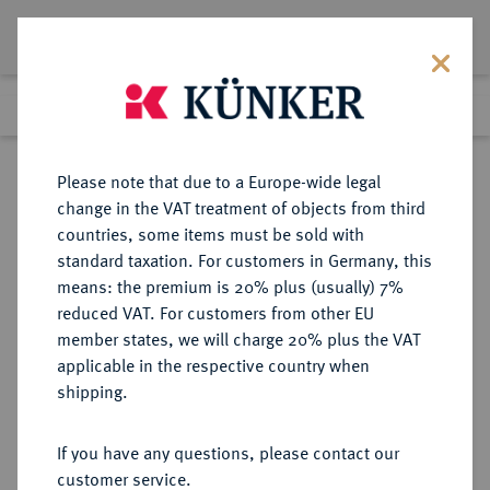
Lot 480
Previous lot
Next lot
Return to list view
Please note that due to a Europe-wide legal
change in the VAT treatment of objects from third
countries, some items must be sold with
Lot 480
standard taxation. For customers in Germany, this
Auction 359
·
means: the premium is 20% plus (usually) 7%
Finished
26 Jan 2022
reduced VAT. For customers from other EU
member states, we will charge 20% plus the VAT
applicable in the respective country when
HAMELN
DEUTSCHE MÜNZEN UND MEDAILLEN
·
shipping.
STADT
Taler 1544.
If you have any questions, please contact our
customer service.