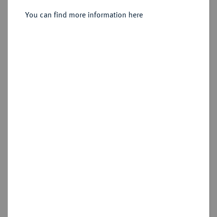
Sold
You can find more information here
Estimated price : €6,000