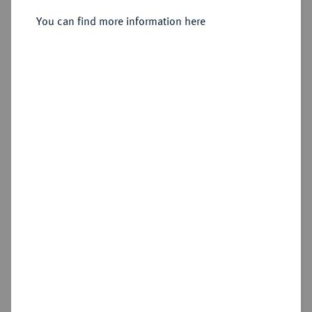
Reichstaler o. J. (1568),
You can find more information here
Schleusingen.
Sold
Estimated price : €1,500
Hammer price