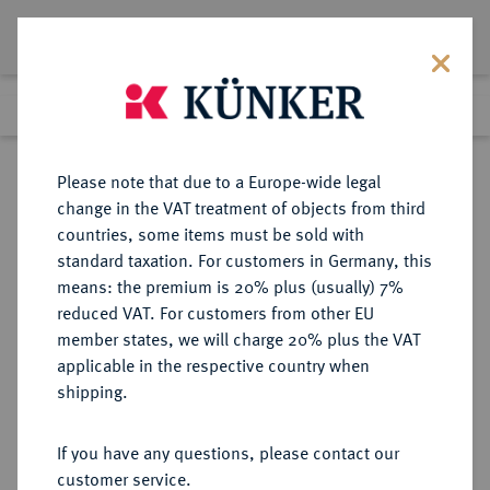
Lot 753
Previous lot
Next lot
Return to list view
Please note that due to a Europe-wide legal
change in the VAT treatment of objects from third
countries, some items must be sold with
Lot 753
standard taxation. For customers in Germany, this
Berlin Auction 380
·
means: the premium is 20% plus (usually) 7%
Finished
2 Feb 2023
reduced VAT. For customers from other EU
member states, we will charge 20% plus the VAT
applicable in the respective country when
HENNEBERG
DEUTSCHE MÜNZEN UND MEDAILLEN
·
shipping.
HENNEBERG-SCHLEUSINGEN,
GRAFSCHAFT Georg Ernst, 1559-
If you have any questions, please contact our
1583.
customer service.