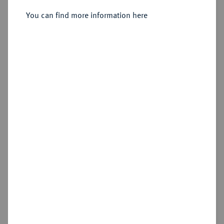
You can find more information here
Estimated price : €2,000
Hammer price
€4,400
Add lot