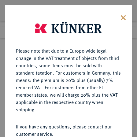
Lot 905
Previous lot
Next lot
Return to list view
Please note that due to a Europe-wide legal
change in the VAT treatment of objects from third
countries, some items must be sold with
Lot 905
standard taxation. For customers in Germany, this
Auction 346
·
means: the premium is 20% plus (usually) 7%
Finished
28 Jan 2021
reduced VAT. For customers from other EU
member states, we will charge 20% plus the VAT
HERZOGTUM (BIS 1815) UND
applicable in the respective country when
GROSSHERZOGTUM (1815-1918)
shipping.
MECKLENBURG-STRELITZ
If you have any questions, please contact our
customer service.
Sold