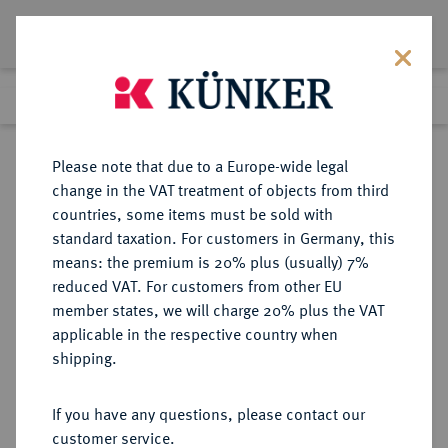
Lot 2925
Previous lot
Next lot
Return to list view
Please note that due to a Europe-wide legal
change in the VAT treatment of objects from third
countries, some items must be sold with
Lot 2925
standard taxation. For customers in Germany, this
Auction 371
·
means: the premium is 20% plus (usually) 7%
Finished
22 Jun 2022
reduced VAT. For customers from other EU
member states, we will charge 20% plus the VAT
applicable in the respective country when
HESSEN
DEUTSCHE MÜNZEN UND MEDAILLEN
·
shipping.
HESSEN-DARMSTADT,
LANDGRAFSCHAFT, SEIT 1806
If you have any questions, please contact our
GROSSHERZOGTUM Ernst Ludwig,
customer service.